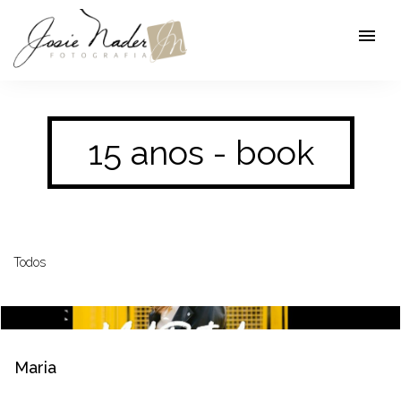
menu
15 anos - book
Todos
Maria