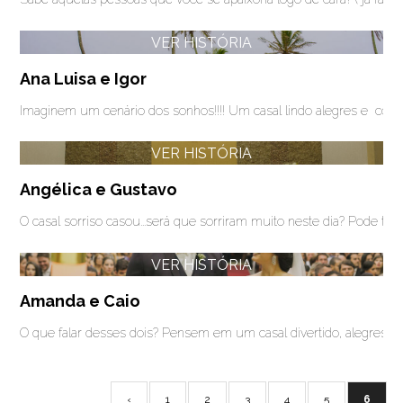
VER HISTÓRIA
Ana Luisa e Igor
Imaginem um cenário dos sonhos!!!! Um casal lindo alegres e convi
VER HISTÓRIA
Angélica e Gustavo
O casal sorriso casou...será que sorriram muito neste dia? Pode ter
VER HISTÓRIA
Amanda e Caio
O que falar desses dois? Pensem em um casal divertido, alegres,
‹
1
2
3
4
5
6