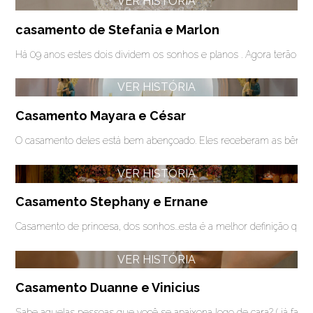
VER HISTÓRIA
casamento de Stefania e Marlon
Há 09 anos estes dois dividem os sonhos e planos . Agora terão out
VER HISTÓRIA
Casamento Mayara e César
O casamento deles está bem abençoado. Eles receberam as bênçãos
VER HISTÓRIA
Casamento Stephany e Ernane
Casamento de princesa, dos sonhos...esta é a melhor definição q
VER HISTÓRIA
Casamento Duanne e Vinicius
Sabe aquelas pessoas que você se apaixona logo de cara? ( já falei i