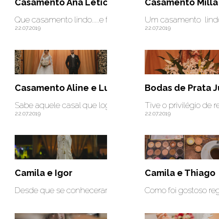
Casamento Ana Letícia e Guilherme- Catedral 
Casamento Milla
Que casamento lindo.....e foi durante o dia....amoooo!!!
Um casamento lindo q
22.07.2019
22.07.2019
Casamento Aline e Lucas
Bodas de Prata J
Sabe aquele casal que logo de cara você se apaixona por 
Tive o privilégio de
22.07.2019
22.07.2019
Camila e Igor
Camila e Thiago
Desde que se conheceram não desgrudaram mais...vivem
Como foi gostoso reg