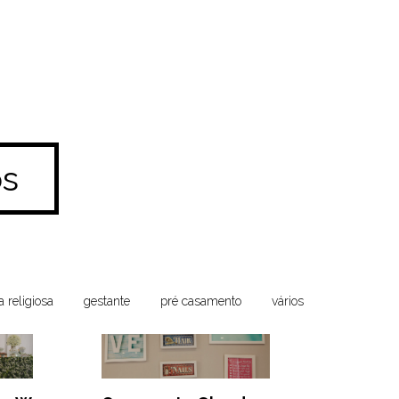
s
a religiosa
gestante
pré casamento
vários