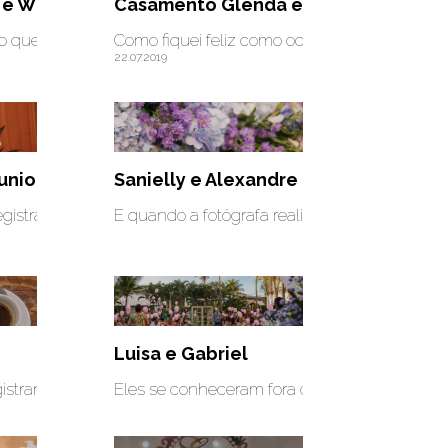
Santo Antonio - Governador Valadares
 e Wilson - Governador Valadares
Casamento Glenda e Lucas - Belo Ho
 Muita emoção envolvida nos momentos a seguir.....FOTOGRAFIA:
ue tive a oportunidade de registrar.....FOTOGRAFIA : Josie Na
Como fiquei feliz como oconvite de fotografar 
22.07.2019
unior e Márcia
Sanielly e Alexandre
eles? São eles. Foi um casamento lindo...muito emocionante !!
 registrar este momento dos meus amigos...foi lindo. Foi uma 
E quando a fotógrafa realiza um sonho? Sim, 
Luisa e Gabriel
 grudadinhos um com o outro, fazem tudo junto inclusive t
istrar casamento . Forma momentos lindos. A energia estava 
Eles se conheceram fora de GV , entre idas e 